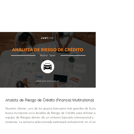
JUST
ONE
Analista de Riesgo de Crédito (Financial Multinational)
Nuestro cliente, uno de los grupos bancarios más grandes de Europa,
busca incorporar un/a Analista de Riesgo de Crédito para reforzar su
equipo de Riesgos dentro de un entorno bancario internacional y
exigente. La persona seleccionada participará activamente en el análisis,
evaluación y decisión de operaciones de financiación, respetando las
políticas internas de riesgo y contribuyendo a la toma de decisiones en