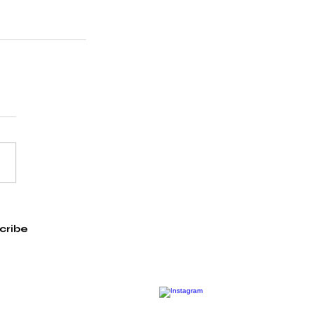
cribe
JUST
ONE