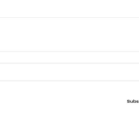
Subs
More
Contacto
r Team
info@justone.com.es
 Opportunities
+34 664 441381