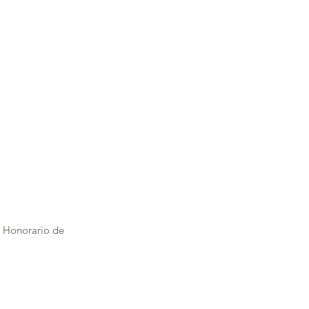
Job Opportunities
Submit Your CV
o Honorario de 