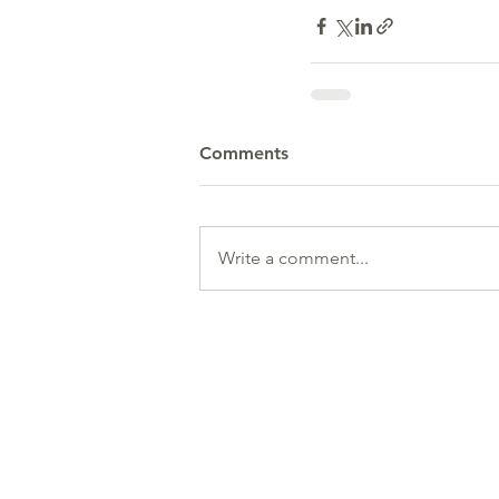
Comments
Write a comment...
HR Services
& 
Executive Search
Ou
Job
Leadership Assessment