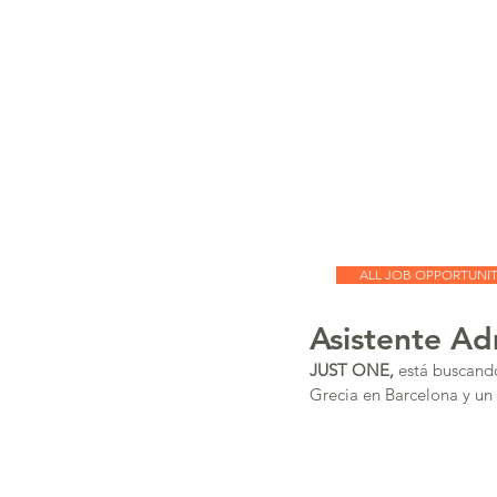
JUST
ONE
JUST ONE
Executive Search
Our Team
Cont
ALL JOB OPPORTUNIT
Asistente Ad
JUST ONE,
 está buscand
Grecia en Barcelona y u